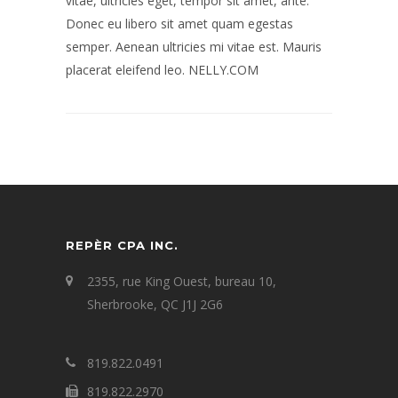
vitae, ultricies eget, tempor sit amet, ante.
Donec eu libero sit amet quam egestas
semper. Aenean ultricies mi vitae est. Mauris
placerat eleifend leo. NELLY.COM
REPÈR CPA INC.
2355, rue King Ouest, bureau 10,
Sherbrooke, QC J1J 2G6
819.822.0491
819.822.2970