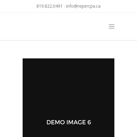
819.822.0491 ·
info@repercpa.ca