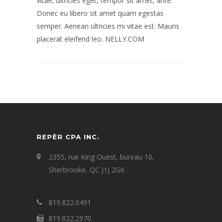
vitae, ultricies eget, tempor sit amet, ante.
Donec eu libero sit amet quam egestas
semper. Aenean ultricies mi vitae est. Mauris
placerat eleifend leo. NELLY.COM
REPÈR CPA INC.
2355, rue King Ouest, bureau 10,
Sherbrooke, QC J1J 2G6
819.822.0491
819.822.2970