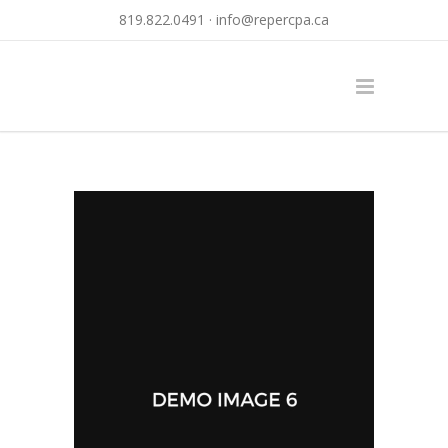
819.822.0491 ·
info@repercpa.ca