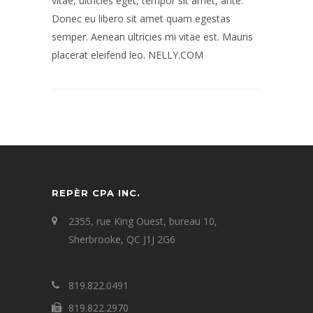
vitae, ultricies eget, tempor sit amet, ante.
Donec eu libero sit amet quam egestas
semper. Aenean ultricies mi vitae est. Mauris
placerat eleifend leo. NELLY.COM
REPÈR CPA INC.
2355, rue King Ouest, bureau 10,
Sherbrooke, QC J1J 2G6
819.822.0491
819.822.2970