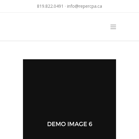
819.822.0491 ·
info@repercpa.ca