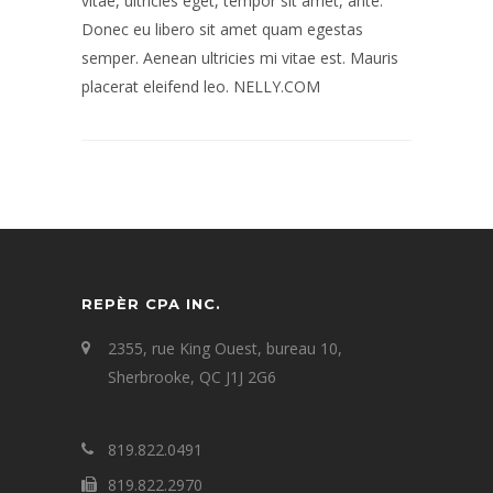
vitae, ultricies eget, tempor sit amet, ante.
Donec eu libero sit amet quam egestas
semper. Aenean ultricies mi vitae est. Mauris
placerat eleifend leo. NELLY.COM
REPÈR CPA INC.
2355, rue King Ouest, bureau 10,
Sherbrooke, QC J1J 2G6
819.822.0491
819.822.2970