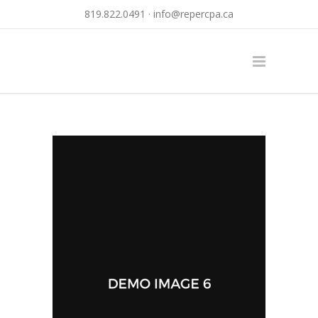
819.822.0491 ·
info@repercpa.ca