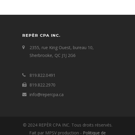
REPÈR CPA INC.
2355, rue King Ouest, bureau 10,
Sherbrooke, QC J1J 2G6
819.822.0491
819.822.2970
info@repercpa.ca
© 2024 REPÈR CPA INC. Tous droits réservés.
Fait par MPSV production -
Politique de