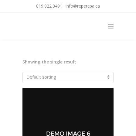
819.822.0491 ·
info@repercpa.ca
Showing the single result
Default sorting