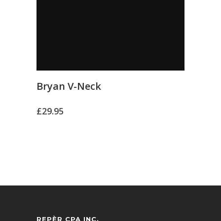
Bryan V-Neck
£
29.95
REPÈR CPA INC.