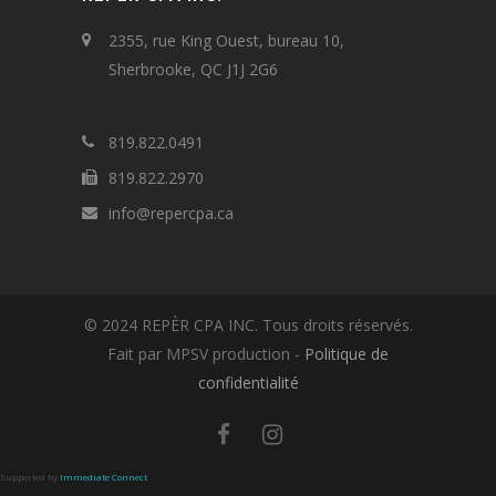
2355, rue King Ouest, bureau 10,
Sherbrooke, QC J1J 2G6
819.822.0491
819.822.2970
info@repercpa.ca
© 2024 REPÈR CPA INC. Tous droits réservés.
Fait par MPSV production -
Politique de
confidentialité
Supported by
Immediate Connect